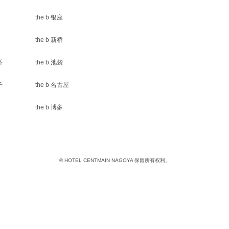
the b 银座
the b 新桥
桥
the b 池袋
子
the b 名古屋
the b 博多
© HOTEL CENTMAIN NAGOYA 保留所有权利。