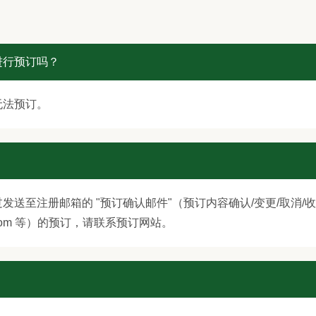
进行预订吗？
无法预订。
送至注册邮箱的 "预订确认邮件"（预订内容确认/变更/取消/
com 等）的预订，请联系预订网站。